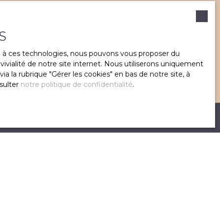
Fronsadais ou environs ?
S
CONTACTEZ-NOUS
ce à ces technologies, nous pouvons vous proposer du
ivialité de notre site internet. Nous utiliserons uniquement
 la rubrique ″Gérer les cookies″ en bas de notre site, à
sulter
notre politique de confidentialité
.
Informations
Nos honoraires