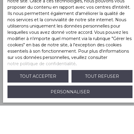
notre site. Grace à ces technologies, nous pouvons vous
J'accepte le traitement de mes données
proposer du contenu en rapport avec vos centres d'intérêt.
personnelles conformément au RGPD. Si vous ne
Ils nous permettent également d'améliorer la qualité de
souhaitez pas faire l'objet de prospection
nos services et la convivialité de notre site internet. Nous
commerciale par voie téléphonique, vous pouvez
utiliserons uniquement les données personnelles pour
vous inscrire gratuitement sur la liste d'opposition
lesquelles vous avez donné votre accord. Vous pouvez les
au démarchage téléphonique, prévu par l'article
modifier à n'importe quel moment via la rubrique ″Gérer les
L223-1 du code de la consommation, sur le site
cookies″ en bas de notre site, à l'exception des cookies
Internet www.bloctel.gouv.fr ou par courrier
essentiels à son fonctionnement. Pour plus d'informations
adressé à :
sur vos données personnelles, veuillez consulter
notre politique de confidentialité
.
Société Worldline, Service Bloctel, CS 61311, 41013
BLOIS CEDEX.
TOUT ACCEPTER
TOUT REFUSER
Pour en savoir plus sur le traitement de vos
données personnelles, veuillez consulter notre
PERSONNALISER
politique de confidentialité
.
RECEVOIR DES ANNONCES