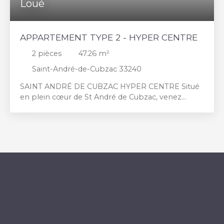
Loué
APPARTEMENT TYPE 2 - HYPER CENTRE
2
pièces
47.26
m²
Saint-André-de-Cubzac 33240
SAINT ANDRÉ DE CUBZAC HYPER CENTRE Situé
en plein cœur de St André de Cubzac, venez
découvrir ce bel appartement type 2 qui se
compose d'une entrée avec rangement, d'un
séjour très lumineux grâce à une belle exposition
Sud-Est, d'une cuisine indépendante, une
chambre et une salle d'eau avec WC. Disponible le
15. 04. 2026 Loyer : 695 € CC. Charges : 35 € Dépôt
de garantie : 660 € Honoraires d'agence : 624 €
dont 144 € pour la réalisation de l'état des lieux
d'entrée