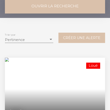
OUVRIR LA RECHERCHE
Vente
Location
Type de bien
Appartement
Trier par
CRÉER UNE ALERTE
Pertinence
Localisation
Saint-André-de-Cubzac (33240)
Loyer max (€/mois)
Loué
Surface min (m²)
RECHERCHER