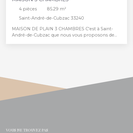
4
pièces
85.29
m²
Saint-André-de-Cubzac 33240
MAISON DE PLAIN 3 CHAMBRES C'est à Saint-
André-de-Cubzac que nous vous proposons de
devenir les heureux propriétaires d'une jolie
maison de plain-pied. Elle offre une grande pièce
à vivre lumineuse grâce à de larges ouvertures et
une exposition Sud, une cuisine aménagée et
équipée, un cellier/buanderie, 3 chambres, une
grande salle de bains avec baignoire et douche. A
l'extérieur, vous profiterez d'un jardin clos et sans
vis-à-vis, parfait pour profiter des beaux jours en
toute intimité. 2 places de parking complètent ce
bien à l'excellente performance énergétique.
N'attendez plus pour nous contacter afin
d'organiser une visite.
VOUS NE TROUVEZ PAS