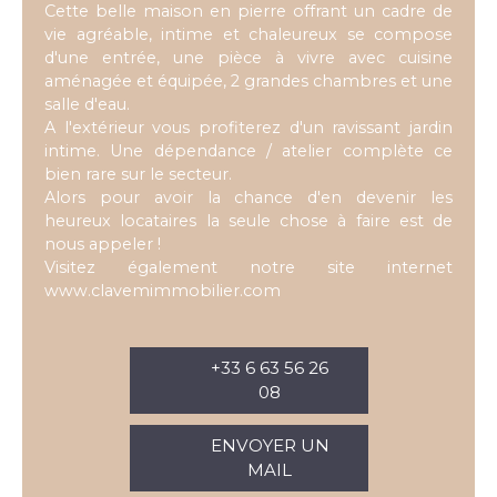
Cette belle maison en pierre offrant un cadre de
vie agréable, intime et chaleureux se compose
d'une entrée, une pièce à vivre avec cuisine
aménagée et équipée, 2 grandes chambres et une
salle d'eau.
A l'extérieur vous profiterez d'un ravissant jardin
intime. Une dépendance / atelier complète ce
bien rare sur le secteur.
Alors pour avoir la chance d'en devenir les
heureux locataires la seule chose à faire est de
nous appeler !
Visitez également notre site internet
www.clavemimmobilier.com
+33 6 63 56 26
08
ENVOYER UN
MAIL