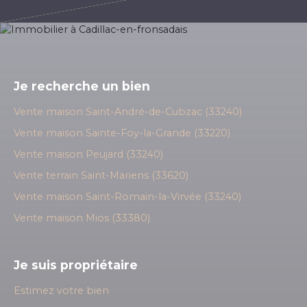
Je recherche un bien
Vente maison Saint-André-de-Cubzac (33240)
Vente maison Sainte-Foy-la-Grande (33220)
Vente maison Peujard (33240)
Vente terrain Saint-Mariens (33620)
Vente maison Saint-Romain-la-Virvée (33240)
Vente maison Mios (33380)
Je suis propriétaire
Estimez votre bien