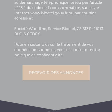
au démarchage téléphonique, prévu par l'article
L223-1 du code de la consommation, sur le site
Internet www.bloctel.gouv.fr ou par courrier
adressé à :
Société Worldline, Service Bloctel, CS 61311, 41013
BLOIS CEDEX.
Pour en savoir plus sur le traitement de vos
données personnelles, veuillez consulter notre
politique de confidentialité
.
RECEVOIR DES ANNONCES