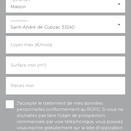
Maison
Localisation
Saint-André-de-Cubzac 33240
Loyer max (€/mois)
Surface min (m²)
Pièces min
J'accepte le traitement de mes données
personnelles conformément au RGPD. Si vous ne
souhaitez pas faire l'objet de prospection
commerciale par voie téléphonique, vous pouvez
vous inscrire gratuitement sur la liste d'opposition