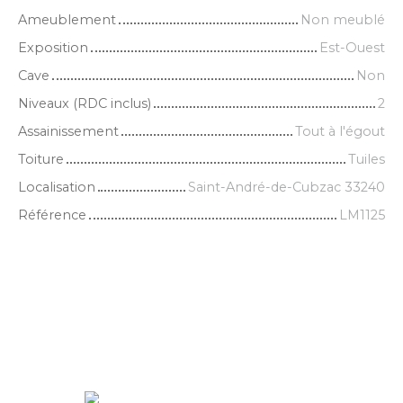
Ameublement
Non meublé
Exposition
Est-Ouest
Cave
Non
Niveaux (RDC inclus)
2
Assainissement
Tout à l'égout
Toiture
Tuiles
Localisation
Saint-André-de-Cubzac 33240
Référence
LM1125