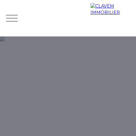
Accueil
Acheter
Biens de prestige
Louer
Vendr
Mes
Espace
ESTIMATIO
favoris
propriétaire
N