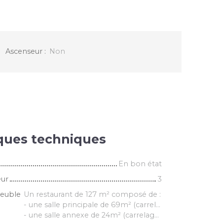
Ascenseur
:
Non
iques techniques
En bon état
eur
3
meuble
Un restaurant de 127 m² composé de :
- une salle principale de 69m² (carrelage au sol, expo est)
- une salle annexe de 24m² (carrelage au sol, expo sud)