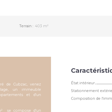
Terrain
:
403
m²
Caractérist
État intérieur
dré de Cubzac, venez
llage, un immeuble
Stationnement extéri
partements et d'un
Composition de l'im
m² se compose d'un