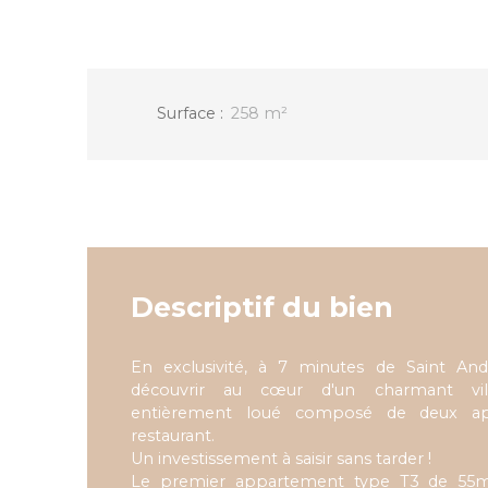
Surface
:
258
m²
Descriptif du bien
En exclusivité, à 7 minutes de Saint An
découvrir au cœur d'un charmant vi
entièrement loué composé de deux ap
restaurant.
Un investissement à saisir sans tarder !
Le premier appartement type T3 de 55