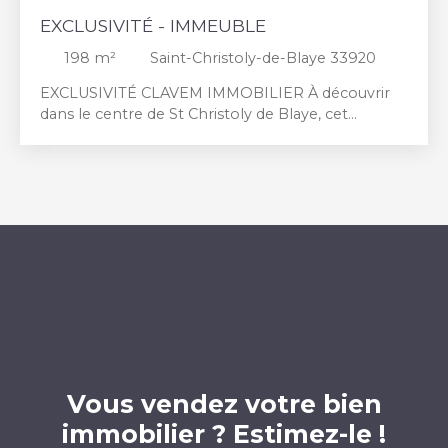
EXCLUSIVITÉ - IMMEUBLE
198
m²
Saint-Christoly-de-Blaye 33920
EXCLUSIVITÉ CLAVEM IMMOBILIER À découvrir
dans le centre de St Christoly de Blaye, cet
immeuble de rapport pouvant offrir une
excellente rentabilité. Il se compose de deux
appartements T3 en bon état dont 1 est déjà loué,
de 8 boxes dont 5 loués, générant des revenus
réguliers et stables. Situé en plein cœur de la
commune, avec un accès facile aux commodités
locales c'est une opportunité idéale pour un
investissement rentable et sécurisé. Pour plus de
renseignements ou pour planifier une visite,
contactez-nous dès maintenant ! Retrouvez
toutes nos annonces sur notre site www.
clavemimmobilier. com
Vous vendez votre bien
immobilier ? Estimez-le !