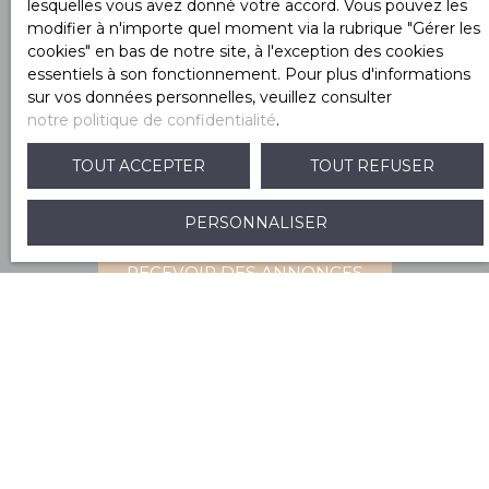
lesquelles vous avez donné votre accord. Vous pouvez les
Internet www.bloctel.gouv.fr ou par courrier
modifier à n'importe quel moment via la rubrique ″Gérer les
adressé à :
cookies″ en bas de notre site, à l'exception des cookies
essentiels à son fonctionnement. Pour plus d'informations
Société Worldline, Service Bloctel, CS 61311, 41013
sur vos données personnelles, veuillez consulter
BLOIS CEDEX.
notre politique de confidentialité
.
Pour en savoir plus sur le traitement de vos
TOUT ACCEPTER
TOUT REFUSER
données personnelles, veuillez consulter notre
politique de confidentialité
.
PERSONNALISER
RECEVOIR DES ANNONCES