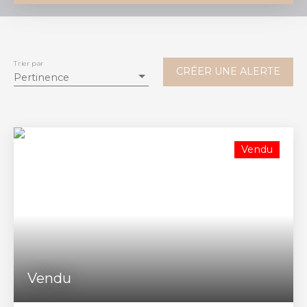
Vente
Location
Type de bien
Immeuble
Trier par
CRÉER UNE ALERTE
Pertinence
Localisation
Saint-Christoly-de-Blaye (33920)
Budget max (€)
Vendu
Surface min (m²)
RECHERCHER
Vendu