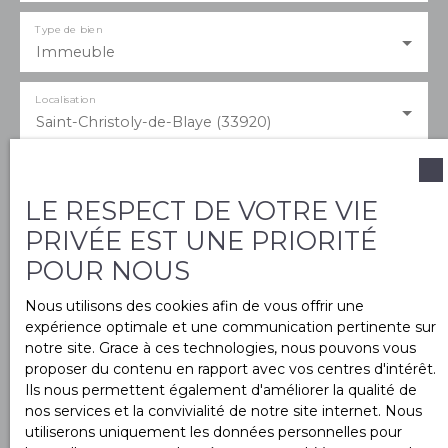
Type de bien
Immeuble
Localisation
Saint-Christoly-de-Blaye (33920)
Budget max (€)
LE RESPECT DE VOTRE VIE
PRIVÉE EST UNE PRIORITÉ
Surface min (m²)
POUR NOUS
Nous utilisons des cookies afin de vous offrir une
J'accepte le traitement de mes données
expérience optimale et une communication pertinente sur
personnelles conformément au RGPD. Si vous ne
notre site. Grace à ces technologies, nous pouvons vous
souhaitez pas faire l'objet de prospection
proposer du contenu en rapport avec vos centres d'intérêt.
commerciale par voie téléphonique, vous pouvez
Ils nous permettent également d'améliorer la qualité de
vous inscrire gratuitement sur la liste d'opposition
nos services et la convivialité de notre site internet. Nous
au démarchage téléphonique, prévu par l'article
utiliserons uniquement les données personnelles pour
L223-1 du code de la consommation, sur le site