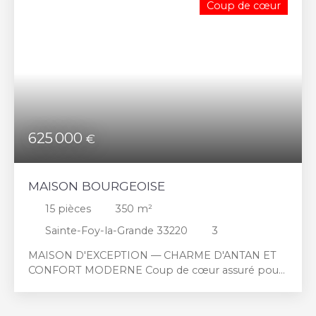
Coup de cœur
de chaque moment en famille ou entre amis.
Vous apprécierez également son terrain atypique
qui invite à la détente et à l'aménagement
extérieur, tout en offrant un cadre de vie agréable.
Pour avoir la chance d'en devenir les heureux
propriétaires la seule chose à faire et de nous
appeler et nous nous occuperons du reste !
Visitez également notre site internet www.
clavemimmobilier. com
625 000
€
MAISON BOURGEOISE
15
pièces
350
m²
Sainte-Foy-la-Grande 33220
3
MAISON D'EXCEPTION — CHARME D'ANTAN ET
CONFORT MODERNE Coup de cœur assuré pour
cette somptueuse maison bourgeoise de type
chalet suisse, construite en 1870 et nichée dans un
parc boisé d’arbres centenaires. D’une superficie