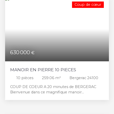
Coup de cœur
Surface min (m²)
RECHERCHER
630 000
€
MANOIR EN PIERRE 10 PIECES
10
pièces
259.06
m²
Bergerac 24100
COUP DE COEUR A 20 minutes de BERGERAC
Bienvenue dans ce magnifique manoir
entièrement rénové, niché sur plus de 2,5
hectares de terrain d'une beauté à couper le
souffle. Cette propriété d'exception se compose
d'une maison principale de 200 m2 et d'une