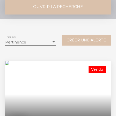
OUVRIR LA RECHERCHE
Vente
Location
Type de bien
Maison
Trier par
CRÉER UNE ALERTE
Pertinence
Localisation
Cadarsac (33750)
Budget max (€)
Vendu
Surface min (m²)
RECHERCHER