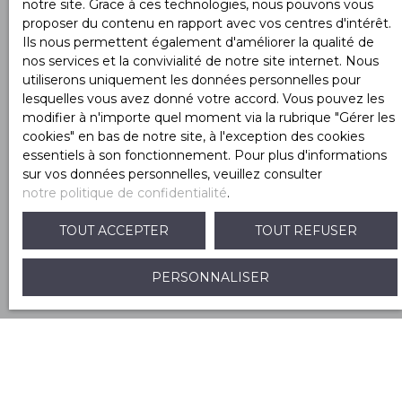
notre site. Grace à ces technologies, nous pouvons vous
J'accepte le traitement de mes données
proposer du contenu en rapport avec vos centres d'intérêt.
personnelles conformément au RGPD. Si vous ne
Ils nous permettent également d'améliorer la qualité de
souhaitez pas faire l'objet de prospection
nos services et la convivialité de notre site internet. Nous
commerciale par voie téléphonique, vous pouvez
utiliserons uniquement les données personnelles pour
vous inscrire gratuitement sur la liste d'opposition
lesquelles vous avez donné votre accord. Vous pouvez les
au démarchage téléphonique, prévu par l'article
modifier à n'importe quel moment via la rubrique ″Gérer les
L223-1 du code de la consommation, sur le site
cookies″ en bas de notre site, à l'exception des cookies
Internet www.bloctel.gouv.fr ou par courrier
essentiels à son fonctionnement. Pour plus d'informations
adressé à :
sur vos données personnelles, veuillez consulter
notre politique de confidentialité
.
Société Worldline, Service Bloctel, CS 61311, 41013
BLOIS CEDEX.
TOUT ACCEPTER
TOUT REFUSER
Pour en savoir plus sur le traitement de vos
PERSONNALISER
données personnelles, veuillez consulter notre
politique de confidentialité
.
RECEVOIR DES ANNONCES