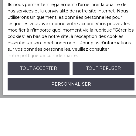
souhaitez pas faire l'objet de prospection
Ils nous permettent également d'améliorer la qualité de
commerciale par voie téléphonique, vous pouvez
nos services et la convivialité de notre site internet. Nous
vous inscrire gratuitement sur la liste d'opposition
utiliserons uniquement les données personnelles pour
au démarchage téléphonique, prévu par l'article
lesquelles vous avez donné votre accord. Vous pouvez les
L223-1 du code de la consommation, sur le site
modifier à n'importe quel moment via la rubrique ″Gérer les
Internet www.bloctel.gouv.fr ou par courrier
cookies″ en bas de notre site, à l'exception des cookies
adressé à :
essentiels à son fonctionnement. Pour plus d'informations
sur vos données personnelles, veuillez consulter
Société Worldline, Service Bloctel, CS 61311, 41013
notre politique de confidentialité
.
BLOIS CEDEX.
TOUT ACCEPTER
TOUT REFUSER
Pour en savoir plus sur le traitement de vos
données personnelles, veuillez consulter notre
PERSONNALISER
politique de confidentialité
.
RECEVOIR DES ANNONCES