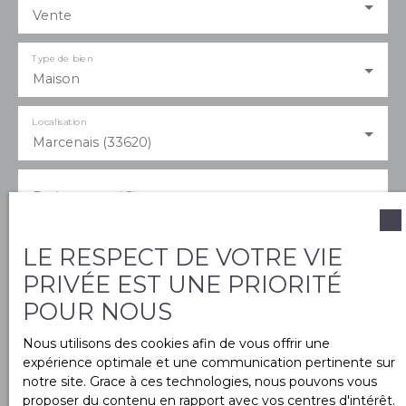
Vente
Type de bien
Maison
Localisation
Marcenais (33620)
Budget max (€)
LE RESPECT DE VOTRE VIE
Surface min (m²)
PRIVÉE EST UNE PRIORITÉ
POUR NOUS
Pièces min
Nous utilisons des cookies afin de vous offrir une
expérience optimale et une communication pertinente sur
J'accepte le traitement de mes données
notre site. Grace à ces technologies, nous pouvons vous
personnelles conformément au RGPD. Si vous ne
proposer du contenu en rapport avec vos centres d'intérêt.