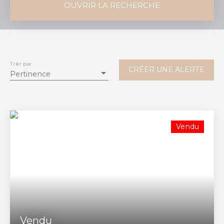
OUVRIR LA RECHERCHE
Vente
Location
Type de bien
Maison
Trier par
CRÉER UNE ALERTE
Pertinence
Localisation
Marcenais (33620)
Budget max (€)
Vendu
Surface min (m²)
RECHERCHER
Vendu