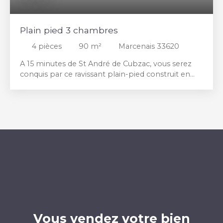
Plain pied 3 chambres
4
pièces
90
m²
Marcenais 33620
A 15 minutes de St André de Cubzac, vous serez
conquis par ce ravissant plain-pied construit en
2016, sous garantie décennale. Il se compose
d'une vaste pièce de vie avec cuisine ouverte et
cellier, 3 chambres, une salle d'eau et un WC . Un
abri de jardin attenant vient compléter cette
maison aux nombreuses possibilités d'évolution.
Le tout sur une parcelle d'environ 1137M2. Notre
équipe se tient à votre disposition pour organiser
une visite de ce bien. Tous nos biens sont
disponibles sur notre site internet https:www.
clavemimmobilier. com. A très vite !
Vous vendez votre bien