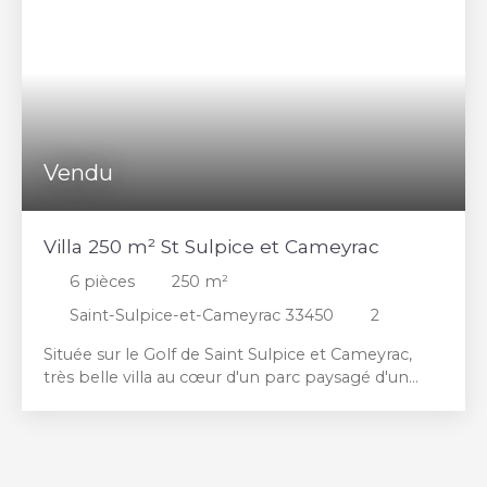
site internet www. clavemimmobilier. com ; notre
équipe se tient à votre disposition.
Vendu
Villa 250 m² St Sulpice et Cameyrac
6
pièces
250
m²
Saint-Sulpice-et-Cameyrac 33450
2
Située sur le Golf de Saint Sulpice et Cameyrac,
très belle villa au cœur d'un parc paysagé d'un
peu plus de 6 000 m². La porte d'entrée poussée,
vous serez séduits par ce bel espace d'accueil avec
son escalier en marbre, avant d'accéder à une
vaste pièce de vie baignée de lumière, avec vue