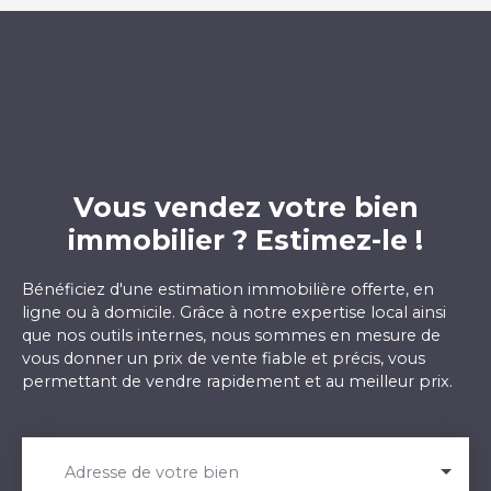
sur la piscine, et son petit salon avec cheminée et
une cuisine dinatoire entièrement aménagée et
équipée. Vous y trouverez également une
chambre avec sa salle d'eau. A l'étage, le palier
aménagé en espace bureau dessert 3 autres
chambres, chacune avec sa pièce d'eau. Un sous-
sol total complète ce bien avec un grand garage,
une buanderie, une salle de jeux et une cave à vin.
Cette propriété attend ses futurs propriétaires
Vous vendez votre bien
avec leurs valises et les invite à profiter de ce cadre
immobilier ? Estimez-le !
exceptionnel. N'attendez plus, contactez-nous
vite afin d'organiser une visite ! Visitez également
notre site internet, notre équipe se tient à votre
Bénéficiez d'une estimation immobilière offerte, en
disposition.
ligne ou à domicile. Grâce à notre expertise local ainsi
que nos outils internes, nous sommes en mesure de
vous donner un prix de vente fiable et précis, vous
permettant de vendre rapidement et au meilleur prix.
Adresse de votre bien