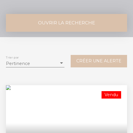
OUVRIR LA RECHERCHE
Vente
Location
Type de bien
Maison
Trier par
CRÉER UNE ALERTE
Pertinence
Localisation
Saint-Sulpice-et-Cameyrac (33450)
Budget max (€)
Vendu
Surface min (m²)
RECHERCHER