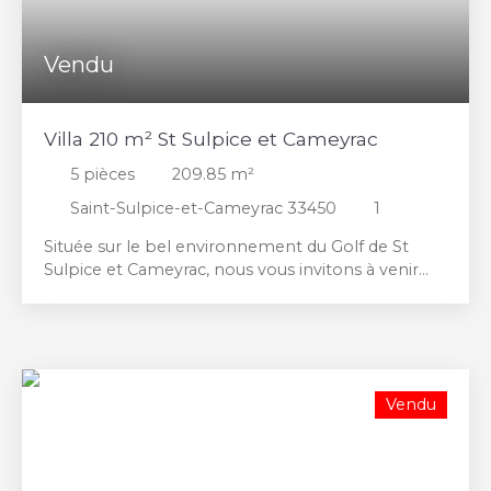
Vendu
Villa 210 m² St Sulpice et Cameyrac
5
pièces
209.85
m²
Saint-Sulpice-et-Cameyrac 33450
1
Située sur le bel environnement du Golf de St
Sulpice et Cameyrac, nous vous invitons à venir
découvrir cette magnifique maison d'architecte. La
porte d'entrée poussée, vous entrez dans une
grande pièce de vie lumineuse avec son salon et
sa cheminée en pierre ; sur notre gauche, la
cuisine avec sa buanderie attenante et la
Vendu
chaufferie. Une chambre avec sa salle d'eau
complète ce niveau. A l'étage, le palier / espace
bureau dessert deux autres chambres, chacune
avec leur pièce d'eau également et un dressing.