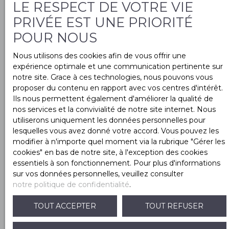
LE RESPECT DE VOTRE VIE
PRIVÉE EST UNE PRIORITÉ
Nom
POUR NOUS
Nous utilisons des cookies afin de vous offrir une
expérience optimale et une communication pertinente sur
Email
notre site. Grace à ces technologies, nous pouvons vous
proposer du contenu en rapport avec vos centres d'intérêt.
Ils nous permettent également d'améliorer la qualité de
Type d'offre
nos services et la convivialité de notre site internet. Nous
Vente
utiliserons uniquement les données personnelles pour
lesquelles vous avez donné votre accord. Vous pouvez les
Type de bien
modifier à n'importe quel moment via la rubrique ″Gérer les
Maison
cookies″ en bas de notre site, à l'exception des cookies
essentiels à son fonctionnement. Pour plus d'informations
Localisation
sur vos données personnelles, veuillez consulter
Saint-Sulpice-et-Cameyrac (33450)
notre politique de confidentialité
.
TOUT ACCEPTER
TOUT REFUSER
Budget max (€)