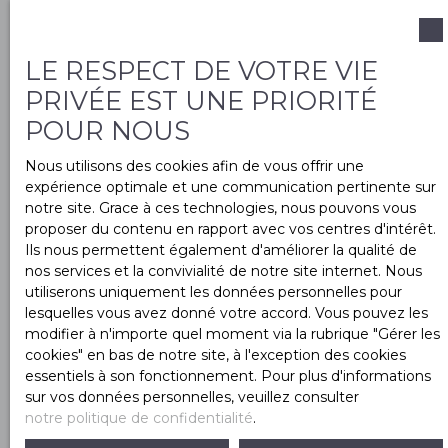
Pièces min
LE RESPECT DE VOTRE VIE
PRIVÉE EST UNE PRIORITÉ
J'accepte le traitement de mes données
POUR NOUS
personnelles conformément au RGPD. Si vous ne
souhaitez pas faire l'objet de prospection
Nous utilisons des cookies afin de vous offrir une
commerciale par voie téléphonique, vous pouvez
expérience optimale et une communication pertinente sur
vous inscrire gratuitement sur la liste d'opposition
notre site. Grace à ces technologies, nous pouvons vous
au démarchage téléphonique, prévu par l'article
proposer du contenu en rapport avec vos centres d'intérêt.
L223-1 du code de la consommation, sur le site
Ils nous permettent également d'améliorer la qualité de
Internet www.bloctel.gouv.fr ou par courrier
nos services et la convivialité de notre site internet. Nous
adressé à :
utiliserons uniquement les données personnelles pour
lesquelles vous avez donné votre accord. Vous pouvez les
Société Worldline, Service Bloctel, CS 61311, 41013
modifier à n'importe quel moment via la rubrique ″Gérer les
BLOIS CEDEX.
cookies″ en bas de notre site, à l'exception des cookies
essentiels à son fonctionnement. Pour plus d'informations
Pour en savoir plus sur le traitement de vos
sur vos données personnelles, veuillez consulter
données personnelles, veuillez consulter notre
notre politique de confidentialité
.
politique de confidentialité
.