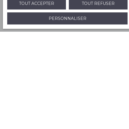
TOUT ACCEPTER
TOUT REFUSER
RECEVOIR DES ANNONCES
PERSONNALISER
Je recherche un bien
Vente maison Saint-André-de-Cubzac (33240)
Vente maison Sainte-Foy-la-Grande (33220)
Vente maison Peujard (33240)