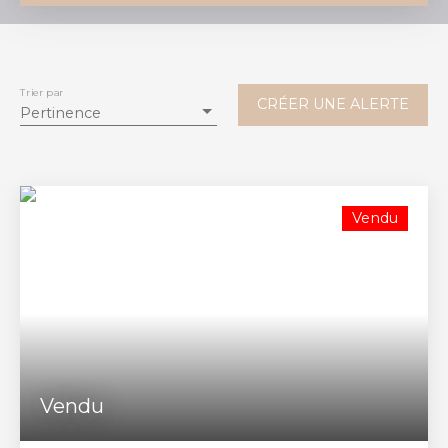
Vente
Location
Type de bien
Terrain
Trier par
CRÉER UNE ALERTE
Pertinence
Localisation
Saint-Genès-de-Fronsac (33240)
Budget max (€)
Vendu
Surface min (m²)
RECHERCHER
Vendu