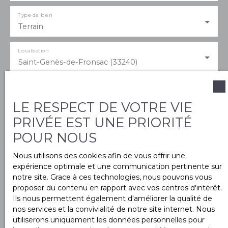
Type de bien
Terrain
Localisation
Saint-Genès-de-Fronsac (33240)
Budget max (€)
LE RESPECT DE VOTRE VIE
PRIVÉE EST UNE PRIORITÉ
Surface min (m²)
POUR NOUS
Nous utilisons des cookies afin de vous offrir une
J'accepte le traitement de mes données
expérience optimale et une communication pertinente sur
personnelles conformément au RGPD. Si vous ne
notre site. Grace à ces technologies, nous pouvons vous
souhaitez pas faire l'objet de prospection
proposer du contenu en rapport avec vos centres d'intérêt.
commerciale par voie téléphonique, vous pouvez
Ils nous permettent également d'améliorer la qualité de
vous inscrire gratuitement sur la liste d'opposition
nos services et la convivialité de notre site internet. Nous
au démarchage téléphonique, prévu par l'article
utiliserons uniquement les données personnelles pour
L223-1 du code de la consommation, sur le site