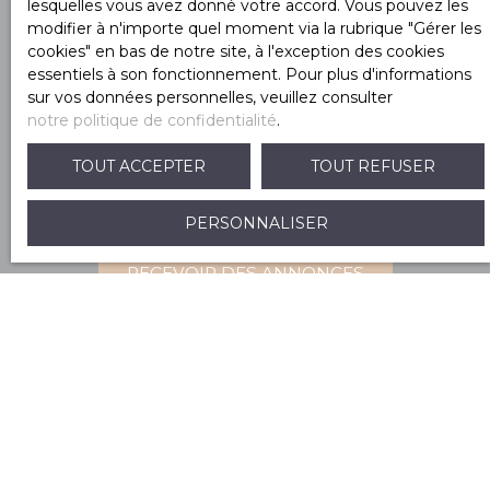
lesquelles vous avez donné votre accord. Vous pouvez les
Internet www.bloctel.gouv.fr ou par courrier
modifier à n'importe quel moment via la rubrique ″Gérer les
adressé à :
cookies″ en bas de notre site, à l'exception des cookies
essentiels à son fonctionnement. Pour plus d'informations
Société Worldline, Service Bloctel, CS 61311, 41013
sur vos données personnelles, veuillez consulter
BLOIS CEDEX.
notre politique de confidentialité
.
Pour en savoir plus sur le traitement de vos
TOUT ACCEPTER
TOUT REFUSER
données personnelles, veuillez consulter notre
politique de confidentialité
.
PERSONNALISER
RECEVOIR DES ANNONCES