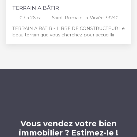
TERRAIN A BÂTIR
07 a 26 ca
Saint-Romain-la-Virvée 33240
TERRAIN A BÂTIR - LIBRE DE CONSTRUCTEUR Le
beau terrain que vous cherchez pour accueillir
votre future maison nous vous l'avons trouvé !
Situé sur St Romain La Virvée dans un
environnement calme et d'une surface d'environ
700m² il a tout pour vous séduire. Pour en savoir
plus, la seule chose à faire est de nous appeler !
Alors n'attendez plus pour contacter notre équipe
et nous nous occupons du reste ! Visitez
également notre site internet www.
clavemimmobilier. com
Vous vendez votre bien
immobilier ? Estimez-le !