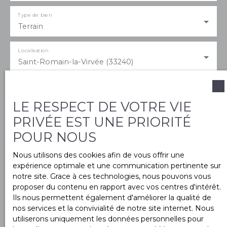
Type de bien
Terrain
Localisation
Saint-Romain-la-Virvée (33240)
Budget max (€)
LE RESPECT DE VOTRE VIE
PRIVÉE EST UNE PRIORITÉ
Surface min (m²)
POUR NOUS
Nous utilisons des cookies afin de vous offrir une
J'accepte le traitement de mes données
expérience optimale et une communication pertinente sur
personnelles conformément au RGPD. Si vous ne
notre site. Grace à ces technologies, nous pouvons vous
souhaitez pas faire l'objet de prospection
proposer du contenu en rapport avec vos centres d'intérêt.
commerciale par voie téléphonique, vous pouvez
Ils nous permettent également d'améliorer la qualité de
vous inscrire gratuitement sur la liste d'opposition
nos services et la convivialité de notre site internet. Nous
au démarchage téléphonique, prévu par l'article
utiliserons uniquement les données personnelles pour
L223-1 du code de la consommation, sur le site