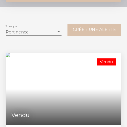
Vente
Location
Type de bien
Terrain
Trier par
CRÉER UNE ALERTE
Pertinence
Localisation
Saint-Romain-la-Virvée (33240)
Budget max (€)
Vendu
Surface min (m²)
RECHERCHER
Vendu