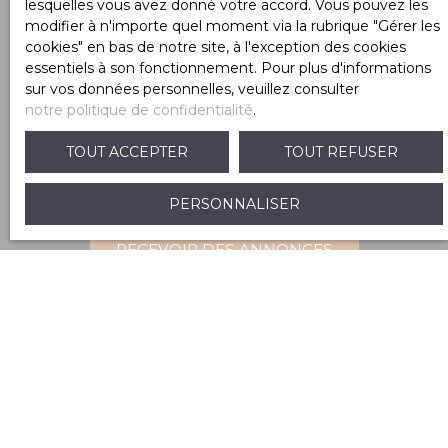
lesquelles vous avez donné votre accord. Vous pouvez les
Internet www.bloctel.gouv.fr ou par courrier
modifier à n'importe quel moment via la rubrique ″Gérer les
adressé à :
cookies″ en bas de notre site, à l'exception des cookies
essentiels à son fonctionnement. Pour plus d'informations
Société Worldline, Service Bloctel, CS 61311, 41013
sur vos données personnelles, veuillez consulter
BLOIS CEDEX.
notre politique de confidentialité
.
Pour en savoir plus sur le traitement de vos
TOUT ACCEPTER
TOUT REFUSER
données personnelles, veuillez consulter notre
politique de confidentialité
.
PERSONNALISER
RECEVOIR DES ANNONCES