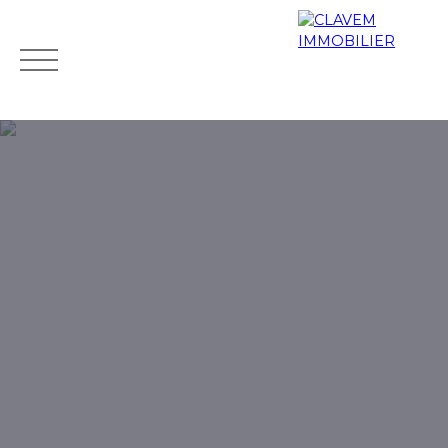
Accueil
Acheter
Biens de prestige
Louer
Vendr
Mes
Espace
ESTIMATIO
favoris
propriétaire
N