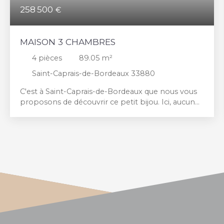
258 500
€
MAISON 3 CHAMBRES
4
pièces
89.05
m²
Saint-Caprais-de-Bordeaux 33880
C'est à Saint-Caprais-de-Bordeaux que nous vous
proposons de découvrir ce petit bijou. Ici, aucun
travaux n'est à prévoir et cette maison à la
décoration soignée est prête à vous accueillir. Dès
l'entrée, vous serez séduit par son ambiance
chaleureuse. Vous découvrirez une cuisine
indépendante ainsi qu'une belle pièce de vie
ouvrant sur un adorable jardin intime, véritable
cocon propice aux moments de convivialité en
famille ou entre amis. Le rez-de-chaussée dispose
également d'un accès direct au garage attenant. À
l'étage, l'espace nuit se compose de trois
chambres spacieuses et d'une salle de bains. Son