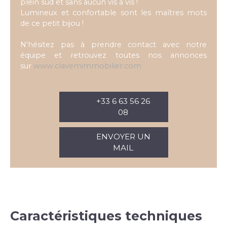
plein sud et sans aucun vis à vis !
Lumineux et confortable sont les maîtres mots
de ce petit bijou !
N'hésitez pas à prendre contact avec notre
équipe et retrouvez toutes nos annonces
sur
www.clavemimmobilier.com
+33 6 63 56 26
08
ENVOYER UN
MAIL
Caractéristiques techniques