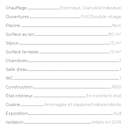
Chauffage
Electrique, Granulés/Individuel
Ouvertures
PVC/Double vitrage
Piscine
Non
Surface au sol
80
m²
Séjour
15
m²
Surface terrasse
15
m²
Chambres
2
Salle d'eau
1
WC
1
Construction
1850
État intérieur
En excellent état
Cuisine
Aménagée et équipée/Indépendante
Exposition
Sud
Isolation
refaite en 2018