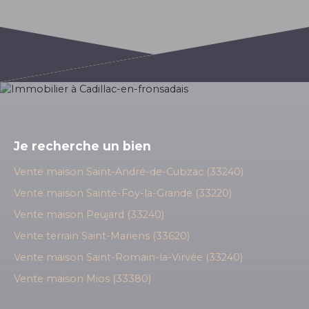
Je recherche un bien
Vente maison Saint-André-de-Cubzac (33240)
Vente maison Sainte-Foy-la-Grande (33220)
Vente maison Peujard (33240)
Vente terrain Saint-Mariens (33620)
Vente maison Saint-Romain-la-Virvée (33240)
Vente maison Mios (33380)