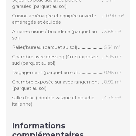
Séjour exposé sud avec poêle à
15 m²
granules (parquet au sol)
Cuisine aménagée et équipée ouverte
10.90 m²
aménagée et équipée
Arrière-cuisine / buanderie (parquet au
3.85 m²
sol)
Palier/bureau (parquet au sol)
5.54 m²
Chambre avec dressing (4m²) exposée
15.15 m²
sud (parquet au sol)
Dégagement (parquet au sol)
0.95 m²
Chambre exposée sur avec rangement
8.92 m²
(parquet au sol)
salle d'eau ( double vasque et douche
4.76 m²
italienne)
Informations
complémentaires