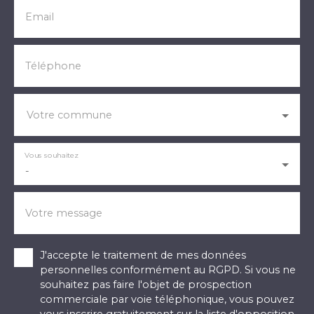
Email
Téléphone
Votre commune
Vous souhaitez
-
Votre message
J'accepte le traitement de mes données
personnelles conformément au RGPD. Si vous ne
souhaitez pas faire l'objet de prospection
commerciale par voie téléphonique, vous pouvez