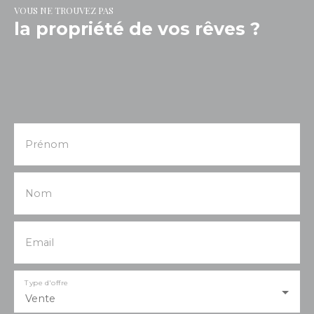
provoquer un véritable coup de cœur et une
VOUS NE TROUVEZ PAS
seule visite suffira à vous convaincre !
la propriété de vos rêves ?
Prénom
Nom
Email
Type d'offre
Vente