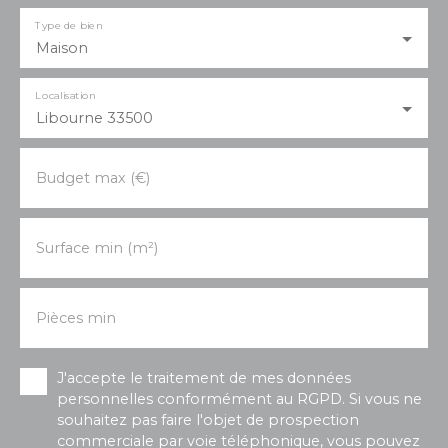
Type de bien
Maison
Localisation
Libourne 33500
Budget max (€)
Surface min (m²)
Pièces min
J'accepte le traitement de mes données
personnelles conformément au RGPD. Si vous ne
souhaitez pas faire l'objet de prospection
commerciale par voie téléphonique, vous pouvez