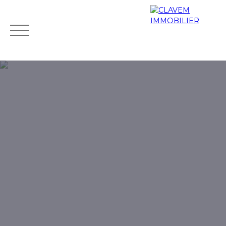
Accueil
Acheter
Biens de prestige
Louer
Vendr
Mes
Espace
ESTIMATIO
favoris
propriétaire
N