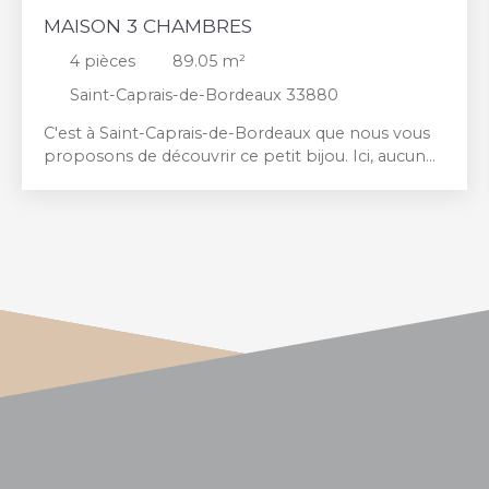
MAISON 3 CHAMBRES
4
pièces
89.05
m²
Saint-Caprais-de-Bordeaux 33880
C'est à Saint-Caprais-de-Bordeaux que nous vous
proposons de découvrir ce petit bijou. Ici, aucun
travaux n'est à prévoir et cette maison à la
décoration soignée est prête à vous accueillir. Dès
l'entrée, vous serez séduit par son ambiance
chaleureuse. Vous découvrirez une cuisine
indépendante ainsi qu'une belle pièce de vie
ouvrant sur un adorable jardin intime, véritable
cocon propice aux moments de convivialité en
famille ou entre amis. Le rez-de-chaussée dispose
également d'un accès direct au garage attenant. À
l'étage, l'espace nuit se compose de trois
chambres spacieuses et d'une salle de bains. Son
emplacement est un véritable atout :
commerces, écoles et commodités sont
accessibles à pied. Cette maison a tout pour