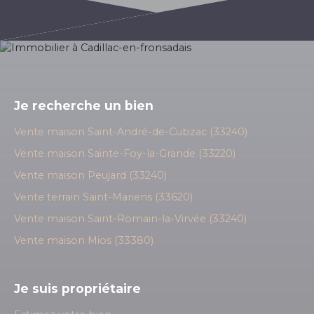
Je recherche un bien
Vente maison Saint-André-de-Cubzac (33240)
Vente maison Sainte-Foy-la-Grande (33220)
Vente maison Peujard (33240)
Vente terrain Saint-Mariens (33620)
Vente maison Saint-Romain-la-Virvée (33240)
Vente maison Mios (33380)
Je suis propriétaire