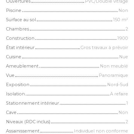
Ouvertures
PVC/Double vitrage
Piscine
Non
Surface au sol
150
m²
Chambres
2
Construction
1900
État intérieur
Gros travaux à prévoir
Cuisine
Nue
Ameublement
Non meublé
Vue
Panoramique
Exposition
Nord-Sud
Isolation
A refaire
Stationnement intérieur
1
Cave
Non
Niveaux (RDC inclus)
2
Assainissement
Individuel non conforme