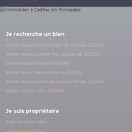
Je recherche un bien
Vente maison Saint-André-de-Cubzac (33240)
Vente maison Sainte-Foy-la-Grande (33220)
Vente maison Peujard (33240)
Vente terrain Saint-Mariens (33620)
Vente maison Saint-Romain-la-Virvée (33240)
Vente maison Mios (33380)
Je suis propriétaire
Estimez votre bien
Vendre avec nous