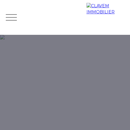
Accueil
Acheter
Biens de prestige
Louer
Vendr
Mes
Espace
ESTIMATIO
favoris
propriétaire
N