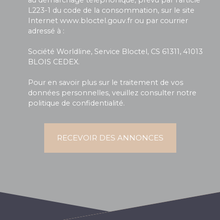
au démarchage téléphonique, prévu par l'article
L223-1 du code de la consommation, sur le site
Internet www.bloctel.gouv.fr ou par courrier
adressé à :
Société Worldline, Service Bloctel, CS 61311, 41013
BLOIS CEDEX.
Pour en savoir plus sur le traitement de vos
données personnelles, veuillez consulter notre
politique de confidentialité
.
RECEVOIR DES ANNONCES