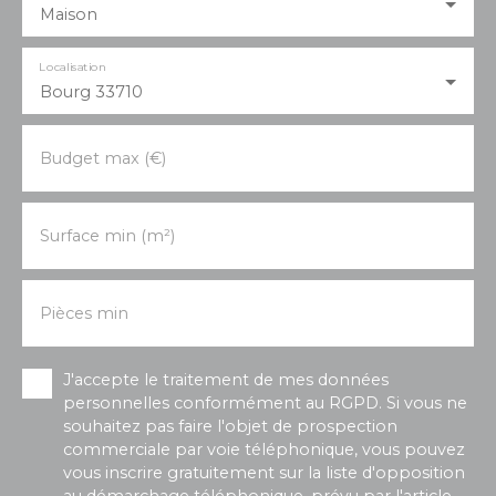
Maison
Localisation
Bourg 33710
Budget max (€)
Surface min (m²)
Pièces min
J'accepte le traitement de mes données
personnelles conformément au RGPD. Si vous ne
souhaitez pas faire l'objet de prospection
commerciale par voie téléphonique, vous pouvez
vous inscrire gratuitement sur la liste d'opposition