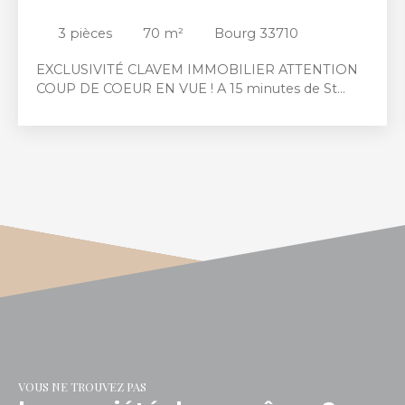
3
pièces
70
m²
Bourg 33710
EXCLUSIVITÉ CLAVEM IMMOBILIER ATTENTION
COUP DE COEUR EN VUE ! A 15 minutes de St
André de Cubzac sur la pittoresque commune de
Bourg sur Gironde nous vous invitons à découvrir
toute l'authenticité de ce bijou au charme
incontestable. A deux pas des commerces et
autres commodités cette superbe maison édifiée
sur un ravissant jardin entièrement clos de murs
en pierres est composée comme suit : une pièce
à vivre avec une cuisine aménagée équipée, 2
chambres, une mezzanine, une salle d'eau et un
sous-sol complet. La climatisation réversible
assure un confort thermique été comme hiver.
Entièrement refaite à neuf elle allie le charme de
l'ancien au confort moderne. Pour devenir les
heureux propriétaires de ce bijou, contactez notre
équipe et nous nous occupons du reste.
VOUS NE TROUVEZ PAS