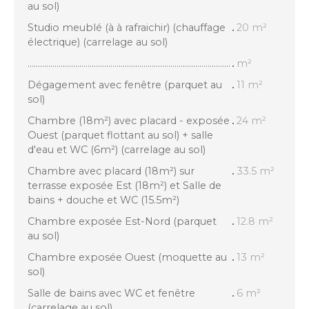
au sol)
Studio meublé (à à rafraichir) (chauffage
20 m²
électrique) (carrelage au sol)
..................................................................................................
m²
Dégagement avec fenêtre (parquet au
11 m²
sol)
Chambre (18m²) avec placard - exposée
24 m²
Ouest (parquet flottant au sol) + salle
d'eau et WC (6m²) (carrelage au sol)
Chambre avec placard (18m²) sur
33.5 m²
terrasse exposée Est (18m²) et Salle de
bains + douche et WC (15.5m²)
Chambre exposée Est-Nord (parquet
12.8 m²
au sol)
Chambre exposée Ouest (moquette au
13 m²
sol)
Salle de bains avec WC et fenêtre
6 m²
(carrelage au sol)