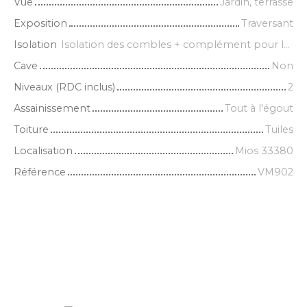
Vue
Jardin, terrasse
Exposition
Traversant
Isolation
Isolation des combles + complément pour la chambre du RDC et les studios
Cave
Non
Niveaux (RDC inclus)
2
Assainissement
Tout à l'égout
Toiture
Tuiles
Localisation
Mios 33380
Référence
VM902