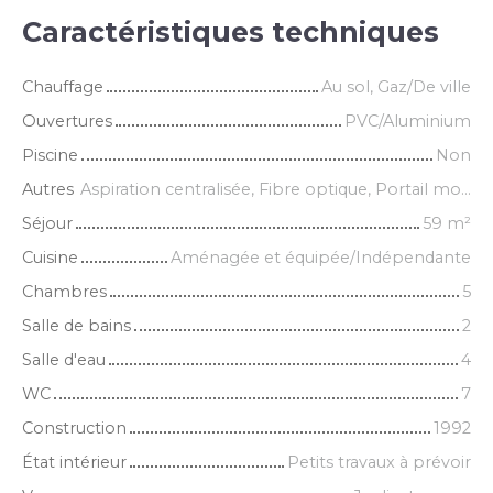
Caractéristiques techniques
Chauffage
Au sol, Gaz/De ville
Ouvertures
PVC/Aluminium
Piscine
Non
Autres
Aspiration centralisée, Fibre optique, Portail motorisé
Séjour
59
m²
Cuisine
Aménagée et équipée/Indépendante
Chambres
5
Salle de bains
2
Salle d'eau
4
WC
7
Construction
1992
État intérieur
Petits travaux à prévoir