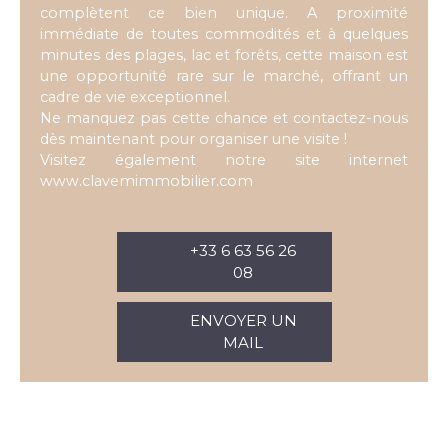
complètent ce bien unique. A proximité
immédiate de toutes commodités et à quelques
minutes des plages, lac et forêts, cette maison est
une opportunité rare sur le marché, offrant un
cadre de vie exceptionnel.
Ne manquez pas cette chance et contactez-nous
dès maintenant pour organiser une visite !
Visitez également notre site internet
www.clavemimmobilier.com
+33 6 63 56 26
08
ENVOYER UN
MAIL