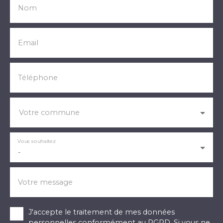
Nom
Email
Téléphone
Votre commune
Vous souhaitez
-
Votre message
J'accepte le traitement de mes données
personnelles conformément au RGPD. Si vous ne