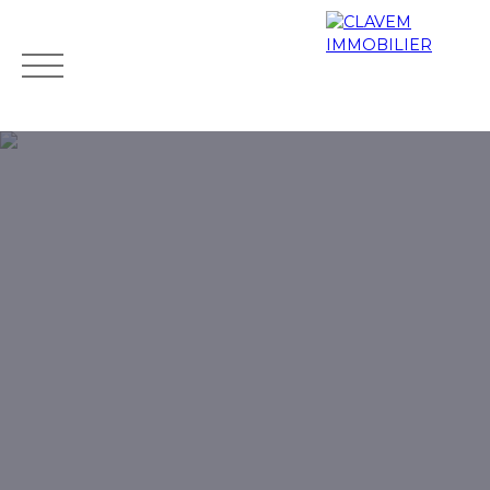
Accueil
Acheter
Biens de prestige
Louer
Vendr
Mes
Espace
ESTIMATIO
favoris
propriétaire
N