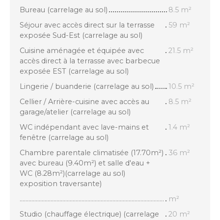
Bureau (carrelage au sol)
8.5 m²
Séjour avec accès direct sur la terrasse
59 m²
exposée Sud-Est (carrelage au sol)
Cuisine aménagée et équipée avec
21.5 m²
accès direct à la terrasse avec barbecue
exposée EST (carrelage au sol)
Lingerie / buanderie (carrelage au sol)
10.5 m²
Cellier / Arrière-cuisine avec accès au
8.5 m²
garage/atelier (carrelage au sol)
WC indépendant avec lave-mains et
1.4 m²
fenêtre (carrelage au sol)
Chambre parentale climatisée (17.70m²)
36 m²
avec bureau (9.40m²) et salle d'eau +
WC (8.28m²)(carrelage au sol)
exposition traversante)
..................................................................................................
m²
Studio (chauffage électrique) (carrelage
20 m²