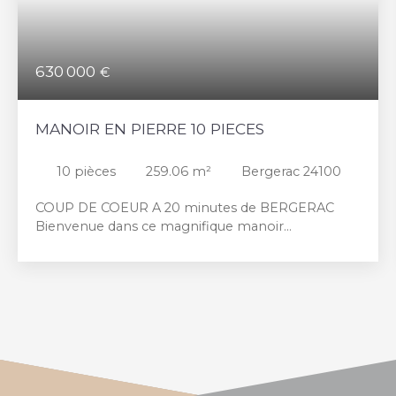
630 000
€
MANOIR EN PIERRE 10 PIECES
10
pièces
259.06
m²
Bergerac 24100
COUP DE COEUR A 20 minutes de BERGERAC
Bienvenue dans ce magnifique manoir
entièrement rénové, niché sur plus de 2,5
hectares de terrain d'une beauté à couper le
souffle. Cette propriété d'exception se compose
d'une maison principale de 200 m2 et d'une
charmante maison d'amis d'environ 57 m2, offrant
un total de confort et d'élégance. Dès votre
arrivée, vous serez séduit par le raffinement des
lieux. La maison principale vous accueille avec une
entrée majestueuse, un bureau pour travailler en