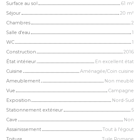
Surface au sol
61
m²
Séjour
20
m²
Chambres
2
Salle d'eau
1
WC
1
Construction
2016
État intérieur
En excellent état
Cuisine
Aménagée/Coin cuisine
Ameublement
Non meublé
Vue
Campagne
Exposition
Nord-Sud
Stationnement extérieur
5
Cave
Non
Assainissement
Tout à l'égout
Toiture
Tuile Romane