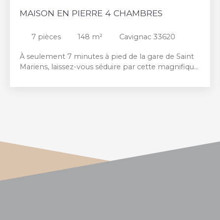
MAISON EN PIERRE 4 CHAMBRES
7
pièces
148
m²
Cavignac 33620
À seulement 7 minutes à pied de la gare de Saint
Mariens, laissez-vous séduire par cette magnifique
maison en pierre où le charme de l'ancien s'allie
parfaitement au confort de vie. Dès l'entrée,
s'offre à vous de beaux volumes, la hauteur sous
plafond, les matériaux authentiques et le cachet
préservé qui confèrent à cette demeure une
atmosphère chaleureuse et intemporelle. Elle se
compose au rez-de chaussée d'une vaste pièce de
vie avec insert, d'une cuisine indépendante, de
deux chambres, d'un cellier/buanderie
fonctionnel, d'une grande salle de bain avec
douche et baignoire ainsi que d'un WC. L'étage
accueille deux autres belles chambres aux
volumes généreux, un bureau pouvant
parfaitement convenir au télétravail ou à une