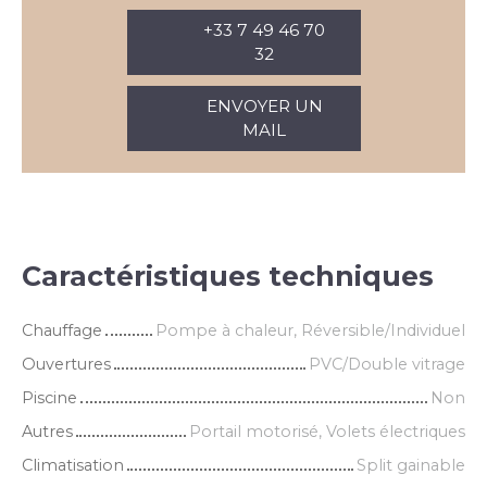
+33 7 49 46 70
32
ENVOYER UN
MAIL
Caractéristiques techniques
Chauffage
Pompe à chaleur, Réversible/Individuel
Ouvertures
PVC/Double vitrage
Piscine
Non
Autres
Portail motorisé, Volets électriques
Climatisation
Split gainable