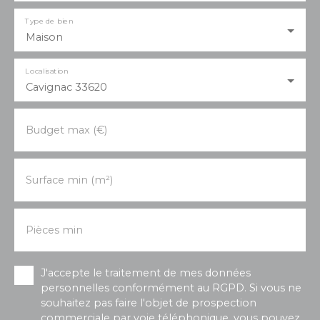
Type de bien
Maison
Localisation
Cavignac 33620
Budget max (€)
Surface min (m²)
Pièces min
J'accepte le traitement de mes données
personnelles conformément au RGPD. Si vous ne
souhaitez pas faire l'objet de prospection
commerciale par voie téléphonique, vous pouvez