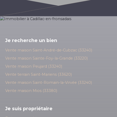
Je recherche un bien
Vente maison Saint-André-de-Cubzac (33240)
Vente maison Sainte-Foy-la-Grande (33220)
Vente maison Peujard (33240)
Vente terrain Saint-Mariens (33620)
Vente maison Saint-Romain-la-Virvée (33240)
Vente maison Mios (33380)
Je suis propriétaire