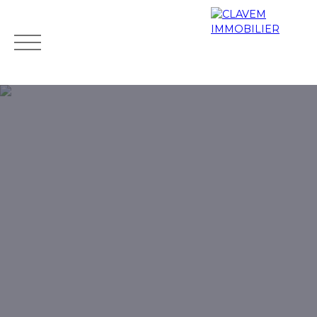
Accueil
Acheter
Biens de prestige
Louer
Vendr
Mes
Espace
ESTIMATIO
favoris
propriétaire
N