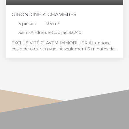
GIRONDINE 4 CHAMBRES
5
pièces
135
m²
Saint-André-de-Cubzac 33240
EXCLUSIVITÉ CLAVEM IMMOBILIER Attention,
coup de cœur en vue ! À seulement 5 minutes de
Saint-André-de-Cubzac, laissez-vous séduire par
cette superbe maison de caractère de la fin du
XIXe siècle d'une surface totale d'environ 185 m²,
alliant avec élégance le cachet de l'ancien et le
confort moderne. Entièrement rénovée, elle a été
édifiée sur un terrain de 640 m², cette belle
girondine aux volumes généreux offre un cadre de
vie agréable, convivial et chaleureux. Le rez-de-
chaussée se compose d'une entrée avec WC
desservant un vaste salon lumineux avec insert
ainsi qu'une spacieuse cuisine aménagée et
équipée, s'ouvrant sur une terrasse intime, idéale
pour partager de beaux moments en famille ou