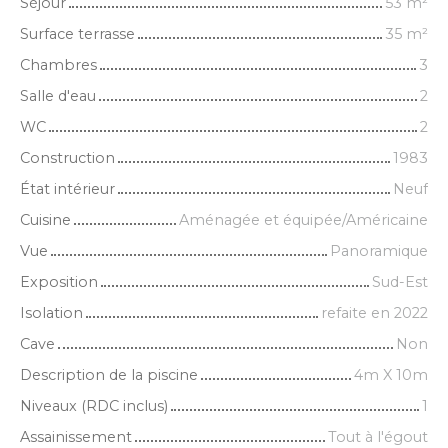
Séjour
53
m²
Surface terrasse
35
m²
Chambres
3
Salle d'eau
2
WC
2
Construction
1983
État intérieur
Neuf
Cuisine
Aménagée et équipée/Américaine
Vue
Panoramique
Exposition
Sud-Est
Isolation
refaite en 2022
Cave
Non
Description de la piscine
4m X 10m
Niveaux (RDC inclus)
1
Assainissement
Tout à l'égout