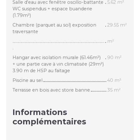
Salle d'eau avec fenêtre oscillo-battante
5.62 m²
WC suspendus + espace buanderie
(1.79m²)
Chambre (parquet au sol) exposition
29.55 m²
traversante
..................................................................................................
m²
.
Hangar avec isolation murale (61.46m²)
90 m²
+ une partie cave à vin climatisée (29m²)
3.90 m de HSP au faitage
Piscine au sel
40 m²
Terrasse en bois avec store banne
35 m²
Informations
complémentaires