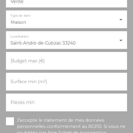
Vente
organiser une visite.
Type de bien
Maison
Localisation
Saint-André-de-Cubzac 33240
Budget max (€)
Surface min (m²)
Pièces min
J'accepte le traitement de mes données
personnelles conformément au RGPD. Si vous ne
souhaitez pas faire l'objet de prospection