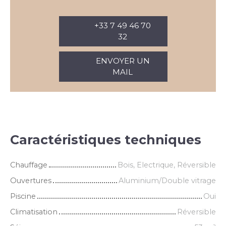
+33 7 49 46 70
32
ENVOYER UN
MAIL
Caractéristiques techniques
Chauffage
Bois, Electrique, Réversible
Ouvertures
Aluminium/Double vitrage
Piscine
Oui
Climatisation
Réversible