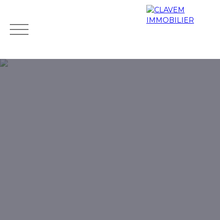
Accueil
Acheter
Biens de prestige
Louer
Vendr
Mes
Espace
ESTIMATIO
favoris
propriétaire
N