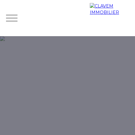
Accueil
Acheter
Biens de prestige
Louer
Vendr
Mes
Espace
ESTIMATIO
favoris
propriétaire
N