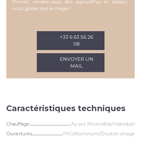
Prenez rendez-vous dès aujourd'hui et laissez-
vous guider par la magie !
+33 6 63 56 26
08
ENVOYER UN
MAIL
Caractéristiques techniques
Chauffage
Au sol, Réversible/Individuel
Ouvertures
PVC/Aluminium/Double vitrage