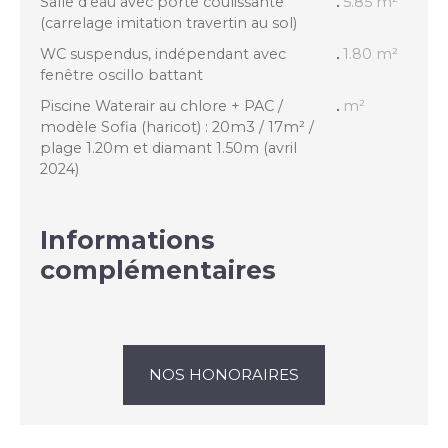
Salle d'eau avec porte coulissante
5.85 m²
(carrelage imitation travertin au sol)
WC suspendus, indépendant avec
1.80 m²
fenêtre oscillo battant
Piscine Waterair au chlore + PAC /
m²
modèle Sofia (haricot) : 20m3 / 17m² /
plage 1.20m et diamant 1.50m (avril
2024)
Informations
complémentaires
NOS HONORAIRES