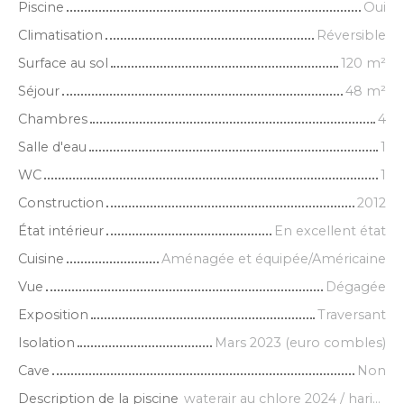
Piscine
Oui
Climatisation
Réversible
Surface au sol
120
m²
Séjour
48
m²
Chambres
4
Salle d'eau
1
WC
1
Construction
2012
État intérieur
En excellent état
Cuisine
Aménagée et équipée/Américaine
Vue
Dégagée
Exposition
Traversant
Isolation
Mars 2023 (euro combles)
Cave
Non
Description de la piscine
waterair au chlore 2024 / haricot / 20m3 / 17m² + PAC