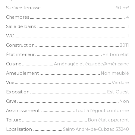
Surface terrasse
60
m²
Chambres
4
Salle de bains
1
WC
1
Construction
2011
État intérieur
En bon état
Cuisine
Aménagée et équipée/Américaine
Ameublement
Non meublé
Vue
Verdure
Exposition
Est-Ouest
Cave
Non
Assainissement
Tout à l'égout conforme
Toiture
Bon état apparent
Localisation
Saint-André-de-Cubzac 33240