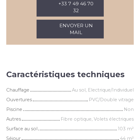
+33 7 49 46 70
32
ENVOYER UN
MAIL
Caractéristiques techniques
Chauffage
Au sol, Electrique/Individuel
Ouvertures
PVC/Double vitrage
Piscine
Non
Autres
Fibre optique, Volets électriques
Surface au sol
103
m²
Séjour
44
m²