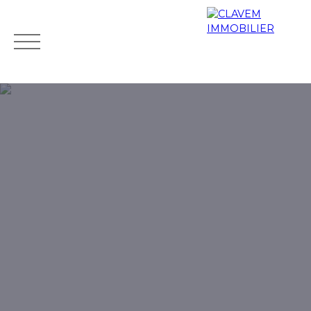
Accueil
Acheter
Biens de prestige
Louer
Vendr
Mes
Espace
ESTIMATIO
favoris
propriétaire
N