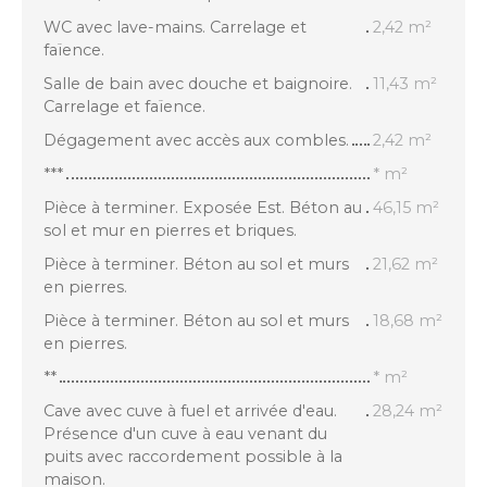
WC avec lave-mains. Carrelage et
2,42 m²
faïence.
Salle de bain avec douche et baignoire.
11,43 m²
Carrelage et faïence.
Dégagement avec accès aux combles.
2,42 m²
***
* m²
Pièce à terminer. Exposée Est. Béton au
46,15 m²
sol et mur en pierres et briques.
Pièce à terminer. Béton au sol et murs
21,62 m²
en pierres.
Pièce à terminer. Béton au sol et murs
18,68 m²
en pierres.
**
* m²
Cave avec cuve à fuel et arrivée d'eau.
28,24 m²
Présence d'un cuve à eau venant du
puits avec raccordement possible à la
maison.