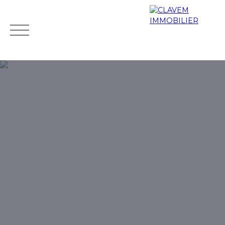
Accueil
Acheter
Biens de prestige
Louer
Vendr
Mes
Espace
ESTIMATIO
favoris
propriétaire
N