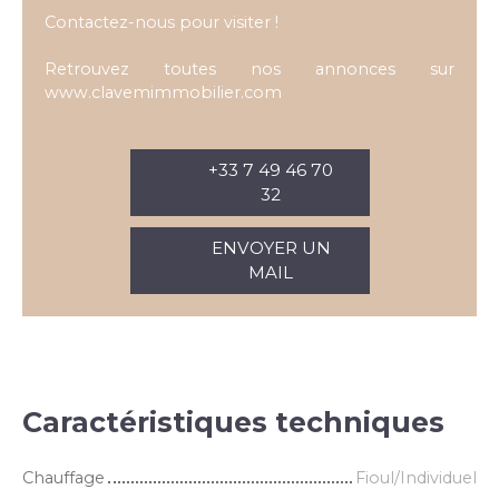
Contactez-nous pour visiter !
Retrouvez toutes nos annonces sur
www.clavemimmobilier.com
+33 7 49 46 70
32
ENVOYER UN
MAIL
Caractéristiques techniques
Chauffage
Fioul/Individuel