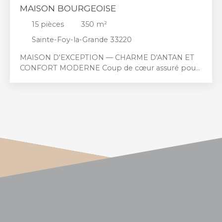
MAISON BOURGEOISE
15
pièces
350
m²
Sainte-Foy-la-Grande 33220
MAISON D'EXCEPTION — CHARME D'ANTAN ET
CONFORT MODERNE Coup de cœur assuré pour
cette somptueuse maison bourgeoise de type
chalet suisse, construite en 1870 et nichée dans un
parc boisé d’arbres centenaires. D’une superficie
de plus de 350 m², cette propriété rare conjugue
le cachet historique (plafonds supérieurs à 3 m,
belles corniches) et des prestations techniques
récentes pour un confort optimal. Disposition et
atouts intérieurs : - Rez-de-chaussée : vaste
entrée, salle à manger lumineuse, salon
chaleureux, chambre parentale avec accès direct à
une salle de bains balnéo équipée de WC. Cuisine
aménagée et équipée avec entrée de service, et
WC sur demi-palier. - 1er étage : trois grandes
suites parentales, chacune avec dressing et salle