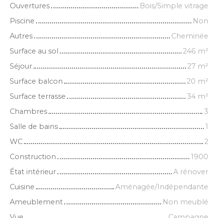
Ouvertures
Bois/Simple vitrage
Piscine
Non
Autres
Cheminée
Surface au sol
246
m²
Séjour
27
m²
Surface balcon
20
m²
Surface terrasse
34
m²
Chambres
3
Salle de bains
1
WC
2
Construction
1900
État intérieur
A rénover
Cuisine
Aménagée/Indépendante
Ameublement
Non meublé
Vue
Campagne