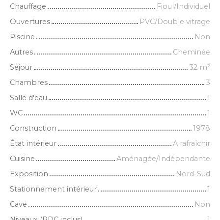
Chauffage
Fioul/Individuel
Ouvertures
PVC/Double vitrage
Piscine
Non
Autres
Cheminée
Séjour
32
m²
Chambres
3
Salle d'eau
1
WC
1
Construction
1978
État intérieur
A rafraîchir
Cuisine
Aménagée/Indépendante
Exposition
Nord-Sud
Stationnement intérieur
1
Cave
Non
Niveaux (RDC inclus)
1