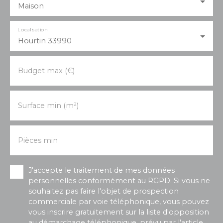
Maison
Localisation
Hourtin 33990
Budget max (€)
Surface min (m²)
Pièces min
J'accepte le traitement de mes données
personnelles conformément au RGPD. Si vous ne
souhaitez pas faire l'objet de prospection
commerciale par voie téléphonique, vous pouvez
vous inscrire gratuitement sur la liste d'opposition
au démarchage téléphonique, prévu par l'article