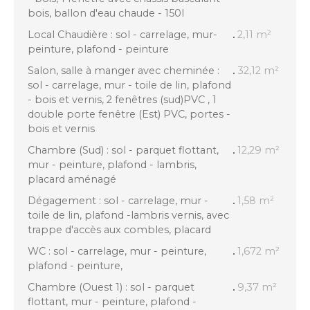
bois, ballon d'eau chaude - 150l
Local Chaudière : sol - carrelage, mur-
2,11 m²
peinture, plafond - peinture
Salon, salle à manger avec cheminée :
32,12 m²
sol - carrelage, mur - toile de lin, plafond
- bois et vernis, 2 fenêtres (sud)PVC , 1
double porte fenêtre (Est) PVC, portes -
bois et vernis
Chambre (Sud) : sol - parquet flottant,
12,29 m²
mur - peinture, plafond - lambris,
placard aménagé
Dégagement : sol - carrelage, mur -
1,58 m²
toile de lin, plafond -lambris vernis, avec
trappe d'accès aux combles, placard
WC : sol - carrelage, mur - peinture,
1,672 m²
plafond - peinture,
Chambre (Ouest 1) : sol - parquet
9,37 m²
flottant, mur - peinture, plafond -