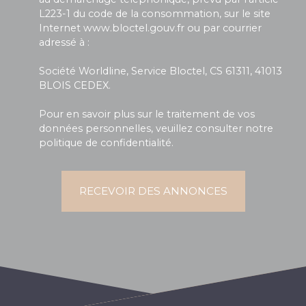
L223-1 du code de la consommation, sur le site
Internet www.bloctel.gouv.fr ou par courrier
adressé à :
Société Worldline, Service Bloctel, CS 61311, 41013
BLOIS CEDEX.
Pour en savoir plus sur le traitement de vos
données personnelles, veuillez consulter notre
politique de confidentialité
.
RECEVOIR DES ANNONCES