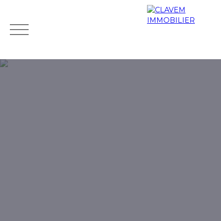
Accueil
Acheter
Biens de prestige
Louer
Vendr
Mes
Espace
ESTIMATIO
favoris
propriétaire
N