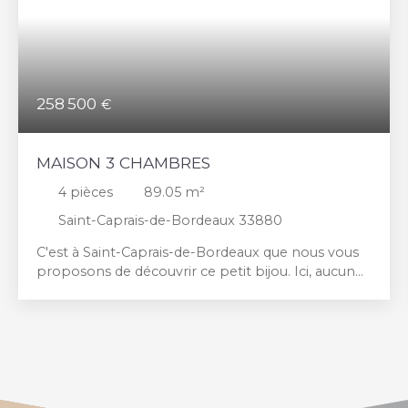
258 500
€
MAISON 3 CHAMBRES
4
pièces
89.05
m²
Saint-Caprais-de-Bordeaux 33880
C'est à Saint-Caprais-de-Bordeaux que nous vous
proposons de découvrir ce petit bijou. Ici, aucun
travaux n'est à prévoir et cette maison à la
décoration soignée est prête à vous accueillir. Dès
l'entrée, vous serez séduit par son ambiance
chaleureuse. Vous découvrirez une cuisine
indépendante ainsi qu'une belle pièce de vie
ouvrant sur un adorable jardin intime, véritable
cocon propice aux moments de convivialité en