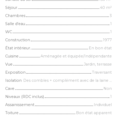
Séjour
40
m²
Chambres
3
Salle d'eau
1
WC
1
Construction
1977
État intérieur
En bon état
Cuisine
Aménagée et équipée/Indépendante
Vue
Jardin, terrasse
Exposition
Traversant
Isolation
Des combles + complément avec de la laine de roche soufflée
Cave
Non
Niveaux (RDC inclus)
1
Assainissement
Individuel
Toiture
Bon état apparent