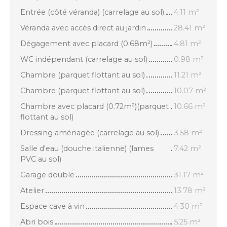
Entrée (côté véranda) (carrelage au sol)
4.11 m²
Véranda avec accès direct au jardin
28.41 m²
Dégagement avec placard (0.68m²)
4.81 m²
WC indépendant (carrelage au sol)
0.98 m²
Chambre (parquet flottant au sol)
11.21 m²
Chambre (parquet flottant au sol)
10.07 m²
Chambre avec placard (0.72m²)(parquet
10.66 m²
flottant au sol)
Dressing aménagée (carrelage au sol)
3.58 m²
Salle d'eau (douche italienne) (lames
7.42 m²
PVC au sol)
Garage double
31.17 m²
Atelier
13.78 m²
Espace cave à vin
4.30 m²
Abri bois
5.25 m²