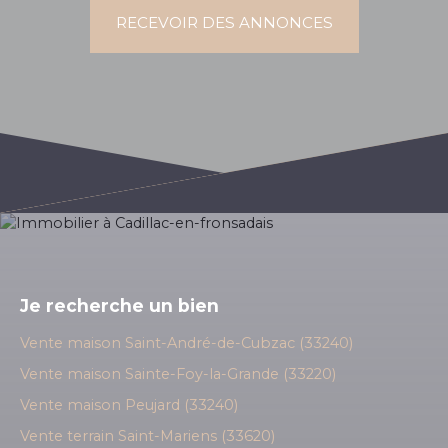
RECEVOIR DES ANNONCES
Je recherche un bien
Vente maison Saint-André-de-Cubzac (33240)
Vente maison Sainte-Foy-la-Grande (33220)
Vente maison Peujard (33240)
Vente terrain Saint-Mariens (33620)