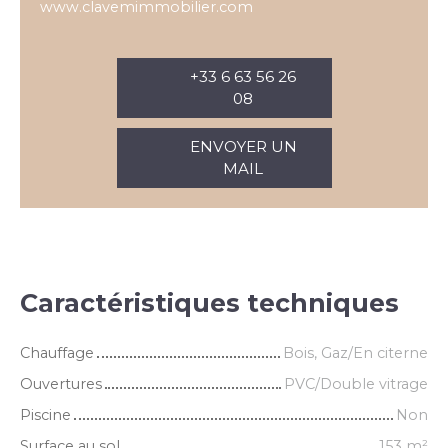
www.clavemimmobilier.com
+33 6 63 56 26
08
ENVOYER UN
MAIL
Caractéristiques techniques
Chauffage
Bois, Gaz/En citerne
Ouvertures
PVC/Double vitrage
Piscine
Non
Surface au sol
153
m²