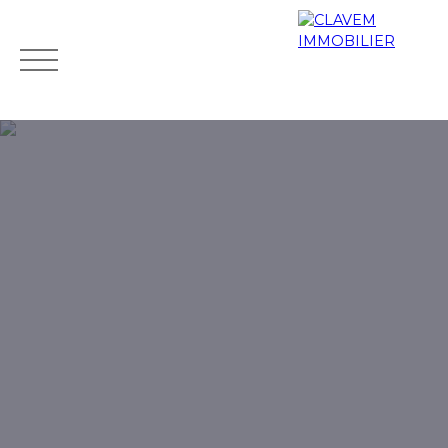
Accueil
Acheter
Biens de prestige
Louer
Vendr
Mes
Espace
ESTIMATIO
favoris
propriétaire
N