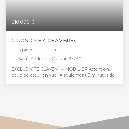
310 000
€
GIRONDINE 4 CHAMBRES
5
pièces
135
m²
Saint-André-de-Cubzac 33240
EXCLUSIVITÉ CLAVEM IMMOBILIER Attention,
coup de cœur en vue ! À seulement 5 minutes de
Saint-André-de-Cubzac, laissez-vous séduire par
cette superbe maison de caractère de la fin du
XIXe siècle d'une surface totale d'environ 185 m²,
alliant avec élégance le cachet de l'ancien et le
confort moderne. Entièrement rénovée, elle a été
édifiée sur un terrain de 640 m², cette belle
girondine aux volumes généreux offre un cadre de
vie agréable, convivial et chaleureux. Le rez-de-