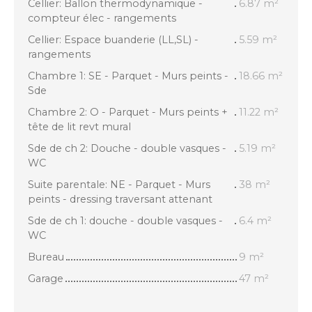
Cellier: Ballon thermodynamique -
6.87 m²
compteur élec - rangements
Cellier: Espace buanderie (LL,SL) -
5.59 m²
rangements
Chambre 1: SE - Parquet - Murs peints -
18.66 m²
Sde
Chambre 2: O - Parquet - Murs peints +
11.22 m²
tête de lit revt mural
Sde de ch 2: Douche - double vasques -
5.19 m²
WC
Suite parentale: NE - Parquet - Murs
38 m²
peints - dressing traversant attenant
Sde de ch 1: douche - double vasques -
6.4 m²
WC
Bureau
9 m²
Garage
47 m²