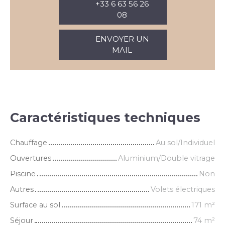
+33 6 63 56 26
08
ENVOYER UN
MAIL
Caractéristiques techniques
Chauffage
Au sol/Individuel
Ouvertures
Aluminium/Double vitrage
Piscine
Non
Autres
Volets électriques
Surface au sol
171
m²
Séjour
74
m²