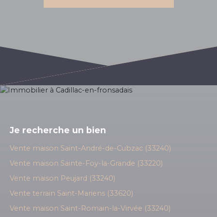
Je recherche un bien
Vente maison Saint-André-de-Cubzac (33240)
Vente maison Sainte-Foy-la-Grande (33220)
Vente maison Peujard (33240)
Vente terrain Saint-Mariens (33620)
Vente maison Saint-Romain-la-Virvée (33240)