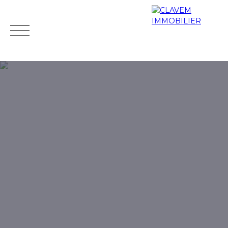
Accueil
Acheter
Biens de prestige
Louer
Vendr
Mes
Espace
ESTIMATIO
favoris
propriétaire
N