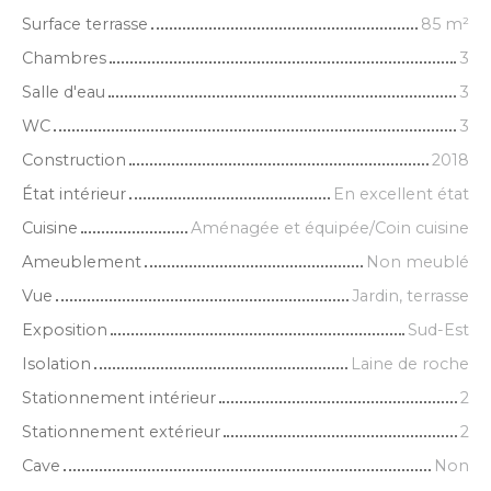
Surface terrasse
85
m²
Chambres
3
Salle d'eau
3
WC
3
Construction
2018
État intérieur
En excellent état
Cuisine
Aménagée et équipée/Coin cuisine
Ameublement
Non meublé
Vue
Jardin, terrasse
Exposition
Sud-Est
Isolation
Laine de roche
Stationnement intérieur
2
Stationnement extérieur
2
Cave
Non