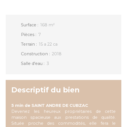
Surface
:
168
m²
Pièces
:
7
Terrain
:
15 a 22 ca
Construction
:
2018
Salle d'eau
:
3
Descriptif du bien
5 min de SAINT ANDRE DE CUBZAC
Devenez les heureux propriétaires de cette
maison spacieuse aux prestations de qualité.
Située proche des commodités, elle fera le